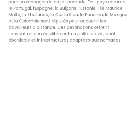
pour un manager de projet nomade. Des pays comme
le Portugal, l’Espagne, la Bulgarie, l’Estonie, l’île Maurice,
Malte, la Thaïlande, le Costa Rica, le Panama, le Mexique
et la Colombie sont réputés pour accueillir les
travailleurs à distance. Ces destinations offrent
souvent un bon équilibre entre qualité de vie, coût
abordable et infrastructures adaptées aux nomades
numériques.
Lors du choix de votre destination, prenez en compte
les éléments suivants :
La disponibilité d’espaces de travail adaptés
Le décalage horaire avec vos clients ou votre
équipe
Les options d’hébergement à long terme
Les réglementations en matière de visa pour les
travailleurs à distance
Maintenir une connectivité fiable et
sécurisée
Pour un manager de projet travaillant à distance, une